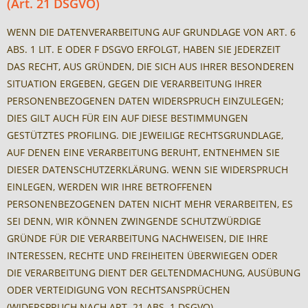
(Art. 21 DSGVO)
WENN DIE DATENVERARBEITUNG AUF GRUNDLAGE VON ART. 6
ABS. 1 LIT. E ODER F DSGVO ERFOLGT, HABEN SIE JEDERZEIT
DAS RECHT, AUS GRÜNDEN, DIE SICH AUS IHRER BESONDEREN
SITUATION ERGEBEN, GEGEN DIE VERARBEITUNG IHRER
PERSONENBEZOGENEN DATEN WIDERSPRUCH EINZULEGEN;
DIES GILT AUCH FÜR EIN AUF DIESE BESTIMMUNGEN
GESTÜTZTES PROFILING. DIE JEWEILIGE RECHTSGRUNDLAGE,
AUF DENEN EINE VERARBEITUNG BERUHT, ENTNEHMEN SIE
DIESER DATENSCHUTZERKLÄRUNG. WENN SIE WIDERSPRUCH
EINLEGEN, WERDEN WIR IHRE BETROFFENEN
PERSONENBEZOGENEN DATEN NICHT MEHR VERARBEITEN, ES
SEI DENN, WIR KÖNNEN ZWINGENDE SCHUTZWÜRDIGE
GRÜNDE FÜR DIE VERARBEITUNG NACHWEISEN, DIE IHRE
INTERESSEN, RECHTE UND FREIHEITEN ÜBERWIEGEN ODER
DIE VERARBEITUNG DIENT DER GELTENDMACHUNG, AUSÜBUNG
ODER VERTEIDIGUNG VON RECHTSANSPRÜCHEN
(WIDERSPRUCH NACH ART. 21 ABS. 1 DSGVO).